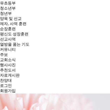
유초등부
청소년부
청년부
양육 및 선교
제자, 사역 훈련
순장훈련
평신도 성장훈련
선교사역
열방을 품는 기도
커뮤니티
주보
교회소식
행사사진
추천도서
자료게시판
찬양대
로그인
회원가입