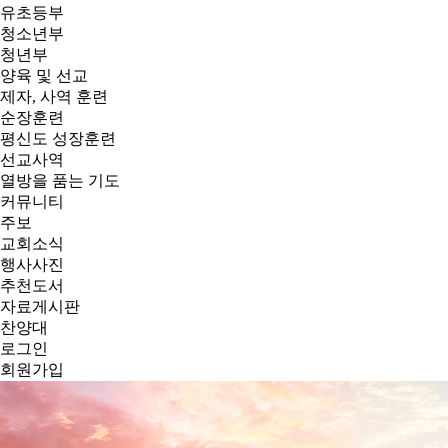
유초등부
청소년부
청년부
양육 및 선교
제자, 사역 훈련
순장훈련
평신도 성장훈련
선교사역
열방을 품는 기도
커뮤니티
주보
교회소식
행사사진
추천도서
자료게시판
찬양대
로그인
회원가입