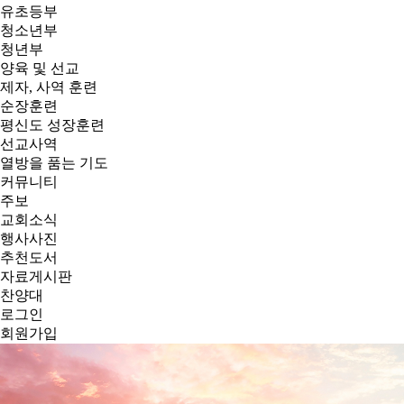
유초등부
청소년부
청년부
양육 및 선교
제자, 사역 훈련
순장훈련
평신도 성장훈련
선교사역
열방을 품는 기도
커뮤니티
주보
교회소식
행사사진
추천도서
자료게시판
찬양대
로그인
회원가입