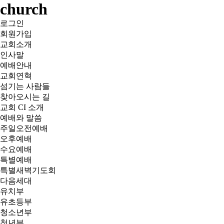
church
로그인
회원가입
교회소개
인사말
예배안내
교회연혁
섬기는 사람들
찾아오시는 길
교회 CI 소개
예배와 말씀
주일오전예배
오후예배
수요예배
특별예배
특별새벽기도회
다음세대
유치부
유초등부
청소년부
청년부