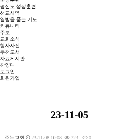
평신도 성장훈련
선교사역
열방을 품는 기도
커뮤니티
주보
교회소식
행사사진
추천도서
자료게시판
찬양대
로그인
회원가입
주일오전예배
23-11-05
주는교회
23-11-08 10:08
723
0